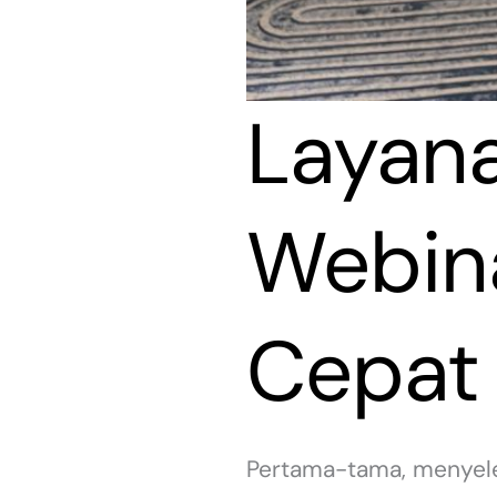
Layan
Webina
Cepat 
Pertama-tama, menyele