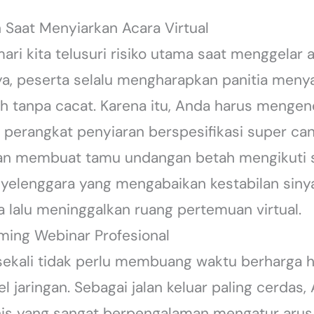
n Saat Menyiarkan Acara Virtual
mari kita telusuri risiko utama saat menggelar
a, peserta selalu mengharapkan panitia menya
nih tanpa cacat. Karena itu, Anda harus mengen
erangkat penyiaran berspesifikasi super cang
n membuat tamu undangan betah mengikuti s
enyelenggara yang mengabaikan kestabilan sin
lalu meninggalkan ruang pertemuan virtual.
aming Webinar Profesional
ekali tidak perlu membuang waktu berharga
el jaringan. Sebagai jalan keluar paling cerdas
is yang sangat berpengalaman mengatur arus p