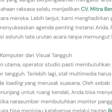
sahaan raksasa selalu menjadikan
CV. Mitra Be
ara mereka. Lebih lanjut, kami menghadirkan 
enyukseskan agenda penting instansi Anda. P
i seluruh tata urutan acara tanpa memungut b
 Komputer dan Visual Tangguh
aran utama, operator studio pasti membutuhka
r tangguh. Terlebih lagi, staf multimedia ha
eda
loading
yang merusak suasana. Oleh sebab it
nunjang untuk ruang kendali, Anda bisa meny
 Jika narasumber membutuhkan monitor pangg
uga bisa meninjau katalognya melalui tautan
R