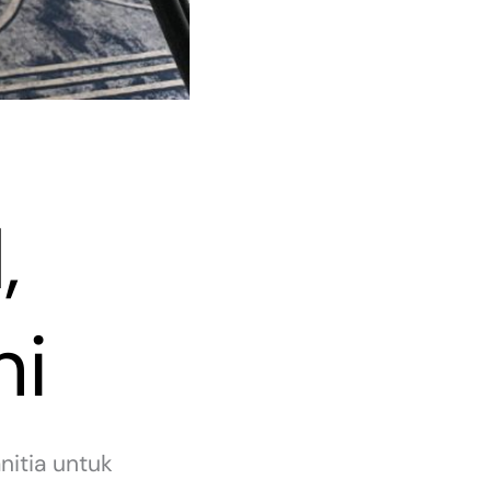
,
ni
itia untuk