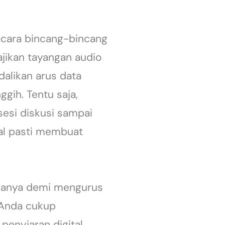
 acara bincang-bincang
jikan tayangan audio
dalikan arus data
gih. Tentu saja,
esi diskusi sampai
yal pasti membuat
 hanya demi mengurus
, Anda cukup
enyiaran digital.