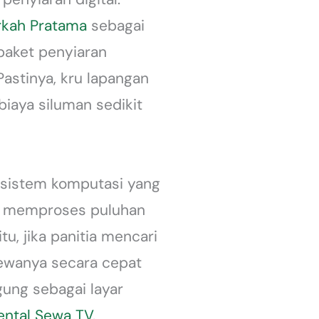
rkah Pratama
sebagai
paket penyiaran
astinya, kru lapangan
iaya siluman sedikit
n sistem komputasi yang
rus memproses puluhan
u, jika panitia mencari
ewanya secara cepat
ung sebagai layar
ental Sewa TV
.