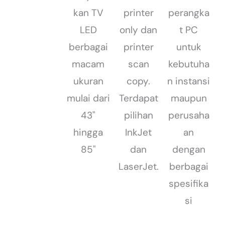
kan TV
printer
perangka
LED
only dan
t PC
berbagai
printer
untuk
macam
scan
kebutuha
ukuran
copy.
n instansi
mulai dari
Terdapat
maupun
43"
pilihan
perusaha
hingga
InkJet
an
85"
dan
dengan
LaserJet.
berbagai
spesifika
si