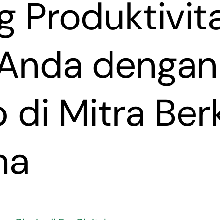
 Produktivit
s Anda denga
 di Mitra Ber
ma