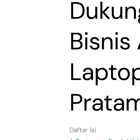
Dukung
Bisni
Laptop
Prata
Daftar Isi