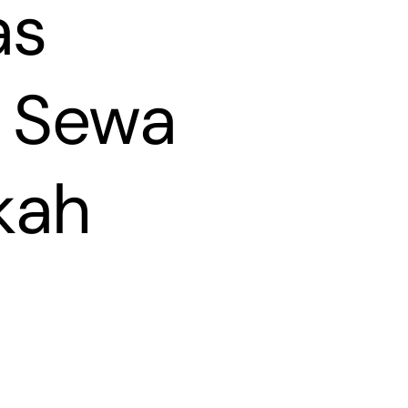
as
n Sewa
kah