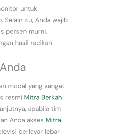
monitor untuk
 Selain itu, Anda wajib
us persen murni.
gan hasil racikan
 Anda
ran modal yang sangat
us resmi
Mitra Berkah
njutnya, apabila tim
akan Anda akses
Mitra
evisi berlayar lebar