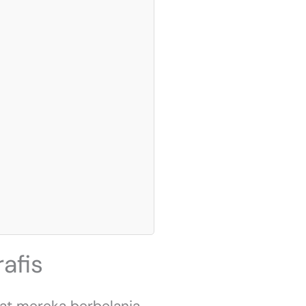
afis
aat mereka berbelanja