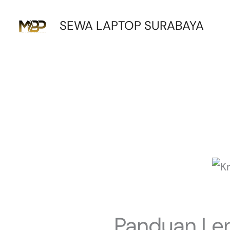
Lewati
SEWA LAPTOP SURABAYA
ke
konten
Panduan Len