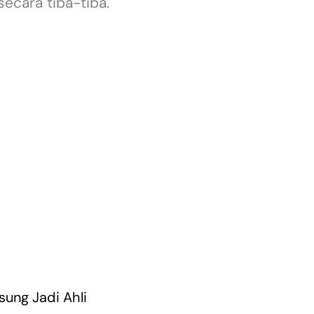
ecara tiba-tiba.
ng Jadi Ahli