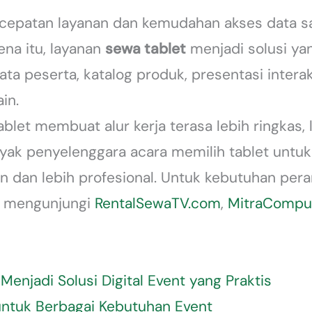
ecepatan layanan dan kemudahan akses data 
ena itu, layanan
sewa tablet
menjadi solusi yan
 data peserta, katalog produk, presentasi intera
in.
ablet membuat alur kerja terasa lebih ringkas, 
anyak penyelenggara acara memilih tablet unt
rn dan lebih profesional. Untuk kebutuhan pe
at mengunjungi
RentalSewaTV.com
,
MitraComput
enjadi Solusi Digital Event yang Praktis
untuk Berbagai Kebutuhan Event