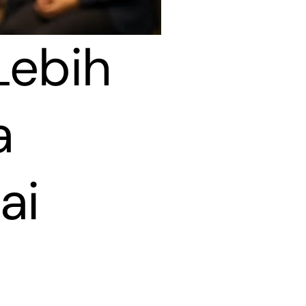
 Lebih
a
ai